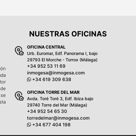
NUESTRAS OFICINAS
OFICINA CENTRAL
Urb. Euromar, Edf. Panorama I, bajo
29793 El Morche - Torrox (Málaga)
+34 952 53 11 69
ión
inmogesa@inmogesa.com
ada
+34 619 309 638
tor
 de
OFICINA TORRE DEL MAR
 se
Avda. Toré Toré 3, Edf. Ibiza bajo
sta
29740 Torre del Mar (Málaga)
+34 952 54 65 30
torredelmar@inmogesa.com
+34 677 404 198