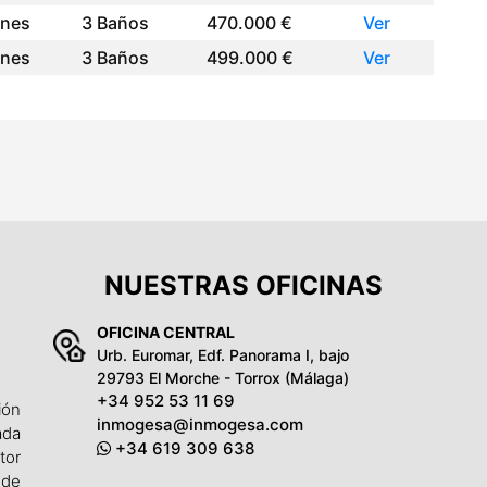
ones
3 Baños
470.000 €
Ver
ones
3 Baños
499.000 €
Ver
NUESTRAS OFICINAS
OFICINA CENTRAL
Urb. Euromar, Edf. Panorama I, bajo
29793 El Morche - Torrox (Málaga)
+34 952 53 11 69
ión
inmogesa@inmogesa.com
ada
+34 619 309 638
tor
 de