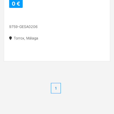
0 €
9759-GESA0206
Torrox, Málaga
1